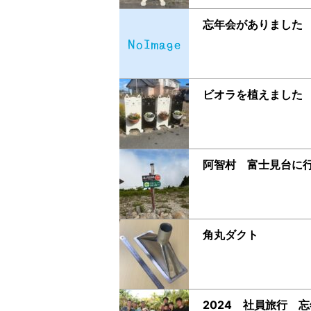
忘年会がありました
ビオラを植えました
阿智村 富士見台に
角丸ダクト
2024 社員旅行 