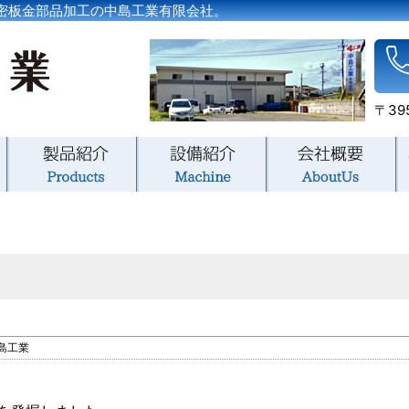
密板金部品加工の中島工業有限会社。
〒39
島工業