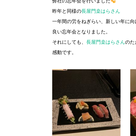
弊社の忘年会を行いました
昨年と同様の
長屋門桒はらさん
一年間の労をねぎらい、新しい年に向
良い忘年会となりました。
それにしても、
長屋門桒はらさん
のた
感動です。