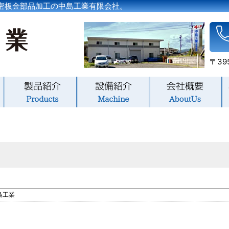
密板金部品加工の中島工業有限会社。
〒39
島工業