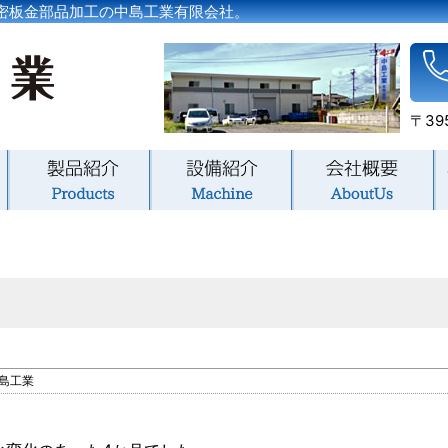
密板金部品加工の中島工業有限会社。
〒39
島工業