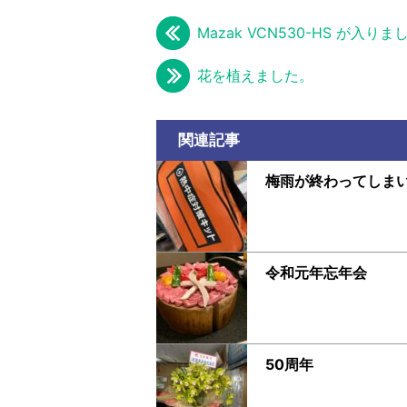
Mazak VCN530-HS が入りま
花を植えました。
関連記事
梅雨が終わってしま
令和元年忘年会
50周年